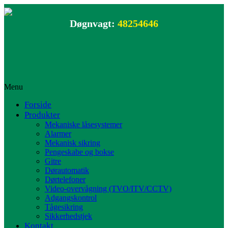
Døgnvagt:
48254646
Menu
Forside
Produkter
Mekaniske låsesystemer
Alarmer
Mekanisk sikring
Pengeskabe og bokse
Gitre
Dørautomatik
Dørtelefoner
Video-overvågning (TVO/ITV/CCTV)
Adgangskontrol
Tågesikring
Sikkerhedstjek
Kontakt