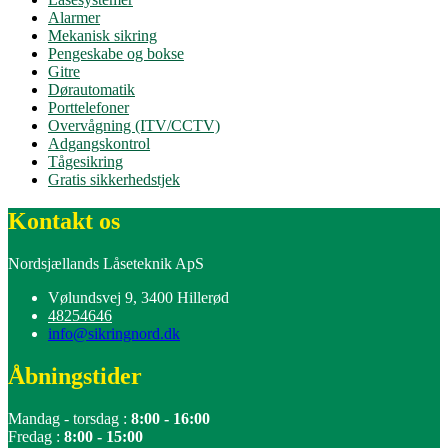
Alarmer
Mekanisk sikring
Pengeskabe og bokse
Gitre
Dørautomatik
Porttelefoner
Overvågning (ITV/CCTV)
Adgangskontrol
Tågesikring
Gratis sikkerhedstjek
Kontakt os
Nordsjællands Låseteknik ApS
Vølundsvej 9, 3400 Hillerød
48254646
info@sikringnord.dk
Åbningstider
Mandag - torsdag :
8:00 - 16:00
Fredag :
8:00 - 15:00