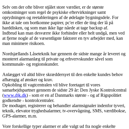
Selv om der ofte bliver stjålet store værdier, er de største
omkostninger som regel de psykiske eftervirkninger samt
oprydningen og reetableringen af de ødelagte bygningsdele. For
ikke at tale om bortkomne papirer, pc'er eller de ting der lå på
harddisken, og som man ikke lige nåede at tage backup af.
Indbrud kan man desværre ikke forhindre eller helt undgå, men ved
at fjerne nogle af de væsentligste faktorer en tyv arbejder med, kan
man minimere risikoen.
Nordsjællands Låseteknik har gennem de sidste mange år leveret og
monteret alarmanlæg til private og erhvervskunder såvel som
kommunale- og regionskunder.
Anlægget vil altid blive skræddersyet til den enkelte kundes behov
afhængig af ønsker og krav.
Opkobling til vagtcentralen vil blive foretaget til vores
samarbejdspartner gennem de sidste 29 år: Den Jyske Kontrolcentral
(
www.djk.dk
) - som er en af Danmarks største - og af Rigspolitiet
godkendte - kontrolcentraler.
De modtager, registrerer og behandler alarmsignaler indenfor tyveri,
teknik, elevator tryghedsalarmer, tv-overvågning, SMS, værdibokse,
GPS-alarmer, m.m.
Vore forskellige typer alarmer er alle valgt ud fra nogle enkelte