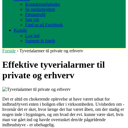
Kontaktmuligheder
Se medarbejdere
Firmaprofil
Søg job
Find os på Facebook
Kunde
Log ind
Support & hjælp
Forside
› Tyverialarmer til private og erhverv
Effektive tyverialarmer til
private og erhverv
Det er altid en chokerende oplevelse at have været udsat for
indbrud/tyveri enten i boligen eller i virksomheden. Uvisheden om -
hvornår det er sket, hvor længe der har været åben, om der stadig er
nogen inde i bygningen, og om hvad der evt. kunne være sket, hvis
man var gået ind og havde overrasket den/de pågældende
indbrudstyve - er ubehagelig.