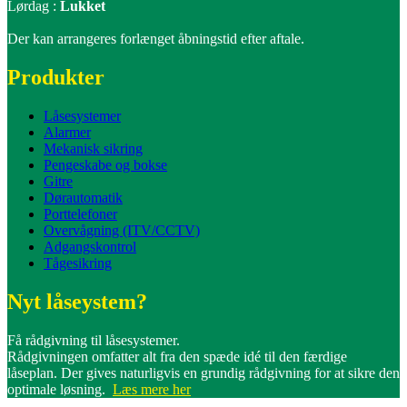
Lørdag :
Lukket
Der kan arrangeres forlænget åbningstid efter aftale.
Produkter
Låsesystemer
Alarmer
Mekanisk sikring
Pengeskabe og bokse
Gitre
Dørautomatik
Porttelefoner
Overvågning (ITV/CCTV)
Adgangskontrol
Tågesikring
Nyt låseystem?
Få rådgivning til låsesystemer.
Rådgivningen omfatter alt fra den spæde idé til den færdige
låseplan. Der gives naturligvis en grundig rådgivning for at sikre den
optimale løsning.
Læs mere her